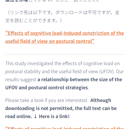
（リンク先は以下です。ダウンロードは不可ですが，全
文を読むことができます。）
"
Effects of cognitive load-Induced constriction of the
useful field of view on postural control"
This study investigated the effects of cognitive load on
postural stability and the useful field of view (UFOV). Our
results suggest
a relationship between the size of the
UFOV and postural control strategies
.
Please take a look if you are interested.
Although
downloading is not permitted, the full text can be
read online.
↓ Here is a link!
"
Effects of cognitive load-Induced constriction of the