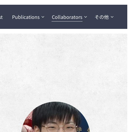
st
Publications
Collaborators
その他